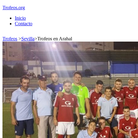
Trofeos.org
Inicio
Contacto
Trofeos
>
Sevilla
>
Trofeos en Arahal