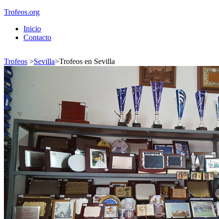
Trofeos.org
Inicio
Contacto
Trofeos
>
Sevilla
>
Trofeos en Sevilla