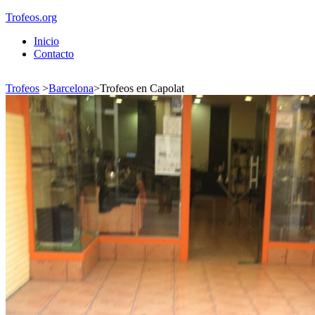
Trofeos.org
Inicio
Contacto
Trofeos
>
Barcelona
>
Trofeos en Capolat