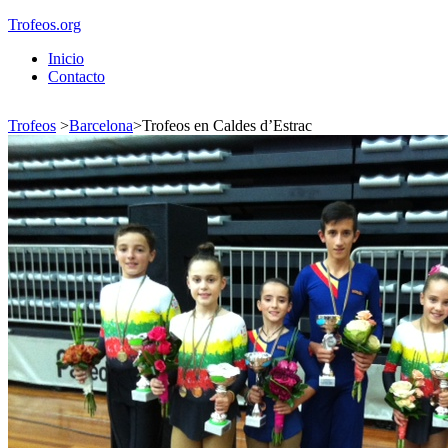
Trofeos.org
Inicio
Contacto
Trofeos
>
Barcelona
>
Trofeos en Caldes d’Estrac