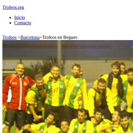
Trofeos.org
Inicio
Contacto
Trofeos
>
Barcelona
>
Trofeos en Begues