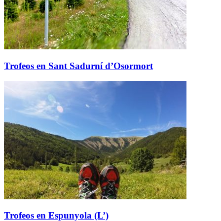
Trofeos en Sant Sadurní d’Osormort
Trofeos en Espunyola (L’)