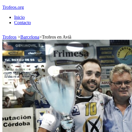
Trofeos.org
Inicio
Contacto
Trofeos
>
Barcelona
>
Trofeos en Avià