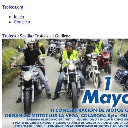
Trofeos.org
Inicio
Contacto
Trofeos
>
Sevilla
>
Trofeos en Guillena