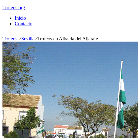
Trofeos.org
Inicio
Contacto
Trofeos
>
Sevilla
>
Trofeos en Albaida del Aljarafe