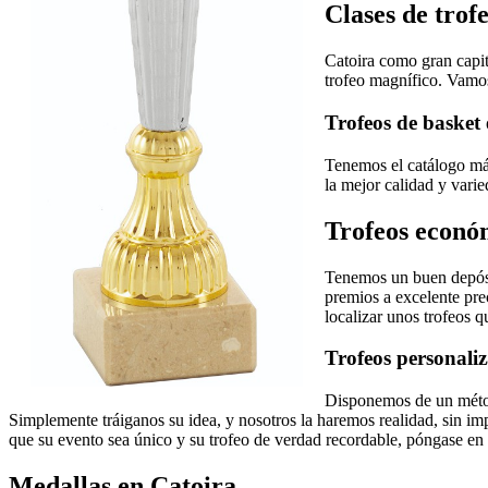
Clases de trof
Catoira como gran capit
trofeo magnífico. Vamos
Trofeos de basket
Tenemos el catálogo más
la mejor calidad y varie
Trofeos econó
Tenemos un buen depósi
premios a excelente pre
localizar unos trofeos 
Trofeos personali
Disponemos de un métod
Simplemente tráiganos su idea, y nosotros la haremos realidad, sin impo
que su evento sea único y su trofeo de verdad recordable, póngase en 
Medallas en Catoira