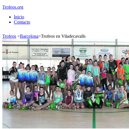
Trofeos.org
Inicio
Contacto
Trofeos
>
Barcelona
>
Trofeos en Viladecavalls