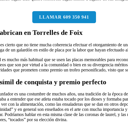
LLAMAR 609 350 941
abrican en Torrelles de Foix
 es cierto que no tiene mucha coherencia efectuar el otorgamiento de un
ega de un galardón en estilo de placa por la labor que hayan efectuado 
al es mucho más habitual que se usen las placas memorables para recono
feos que son por virtud a la comunidad o bien en su divergencia méritos
idades que prometen como premio un trofeo personificado, visto que so
ímil de conquista y premio perfecto
iunfador es una costumbre de muchos años, una tradición de la época del
ba a entender que ese atleta estaba tocado por los dioses y formaba par
e ver con la alimentación, como las ensaladeras que se dan en otros dep
nidad” y en general son enseñados en el arte con mucha importancia y e
r. Podríamos hablar en esta misma clase de las coronas de laurel, y las 
res, “tocados” por su elección divina.