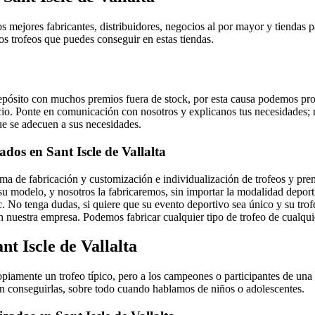
os mejores fabricantes, distribuidores, negocios al por mayor y tiendas 
s trofeos que puedes conseguir en estas tiendas.
ósito con muchos premios fuera de stock, por esta causa podemos pro
cio. Ponte en comunicación con nosotros y explicanos tus necesidades
ue se adecuen a sus necesidades.
ados en Sant Iscle de Vallalta
a de fabricación y customización e individualización de trofeos y pre
u modelo, y nosotros la fabricaremos, sin importar la modalidad deporti
etc. No tenga dudas, si quiere que su evento deportivo sea único y su tr
 nuestra empresa. Podemos fabricar cualquier tipo de trofeo de cualquie
nt Iscle de Vallalta
piamente un trofeo típico, pero a los campeones o participantes de una 
n conseguirlas, sobre todo cuando hablamos de niños o adolescentes.