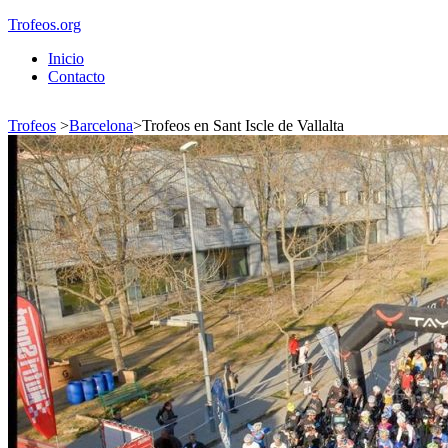
Trofeos.org
Inicio
Contacto
Trofeos
>
Barcelona
>
Trofeos en Sant Iscle de Vallalta