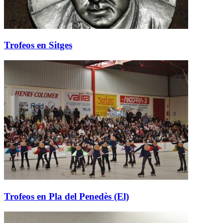
Trofeos en Sitges
Trofeos en Pla del Penedès (El)