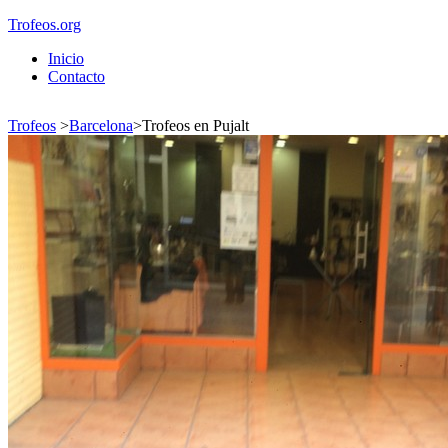
Trofeos.org
Inicio
Contacto
Trofeos
>
Barcelona
>
Trofeos en Pujalt