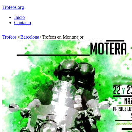
Trofeos.org
Inicio
Contacto
Trofeos
>
Barcelona
>
Trofeos en Montmajor