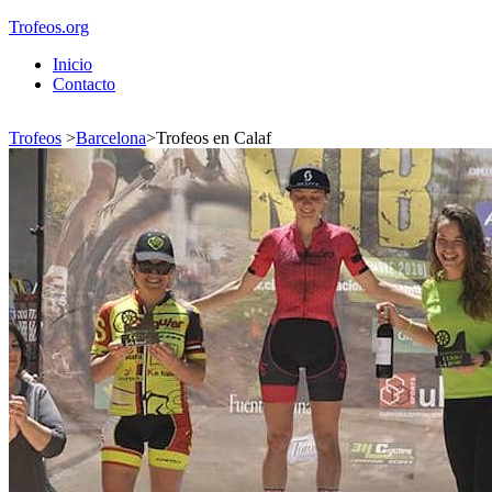
Trofeos.org
Inicio
Contacto
Trofeos
>
Barcelona
>
Trofeos en Calaf