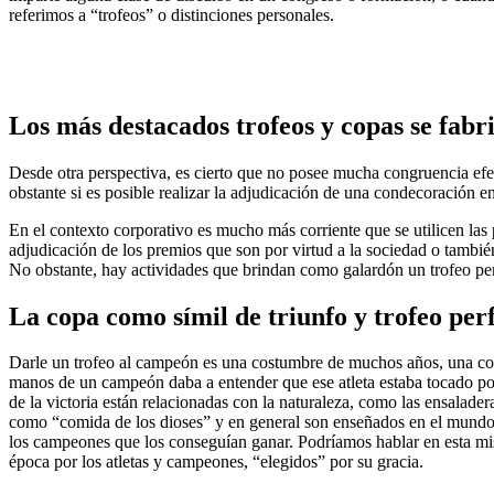
referimos a “trofeos” o distinciones personales.
Los más destacados trofeos y copas se fab
Desde otra perspectiva, es cierto que no posee mucha congruencia efe
obstante si es posible realizar la adjudicación de una condecoración e
En el contexto corporativo es mucho más corriente que se utilicen las
adjudicación de los premios que son por virtud a la sociedad o tambié
No obstante, hay actividades que brindan como galardón un trofeo per
La copa como símil de triunfo y trofeo per
Darle un trofeo al campeón es una costumbre de muchos años, una cost
manos de un campeón daba a entender que ese atleta estaba tocado por 
de la victoria están relacionadas con la naturaleza, como las ensalade
como “comida de los dioses” y en general son enseñados en el mundo d
los campeones que los conseguían ganar. Podríamos hablar en esta mism
época por los atletas y campeones, “elegidos” por su gracia.