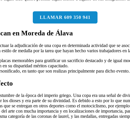
LLAMAR 609 350 941
rican en Moreda de Álava
ctuar la adjudicación de una copa en determinada actividad que se asoc
n estilo de medalla por la tarea que hayan hecho varios trabajadores en 
 placas memorables para gratificar un sacrificio destacado y de igual m
n en su disparidad méritos capacitado.
sonificado, en tanto que son realizas principalmente para dicho evento.
fecto
umbre de la época del imperio griego. Una copa era una señal de divin
los dioses y era parte de su divinidad. Es debido a esto por lo que nu
ras que se entregan en otros deportes como el motociclismo, por ejemplo
el arte con mucha importancia y en localizaciones de importancia, par
a categoría de las coronas de laurel, y las medallas, entregadas siempr