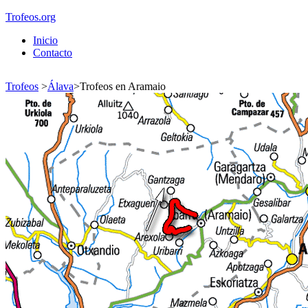
Trofeos.org
Inicio
Contacto
Trofeos
>
Álava
>
Trofeos en Aramaio